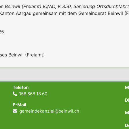
ben
Beinwil (Freiamt) IO/AO; K 350, Sanierung Ortsdurchfahr
r Kanton Aargau gemeinsam mit dem Gemeinderat Beinwil (Fr
25
es Beinwil (Freiamt)
Telefon
056 668 18 60
N
D
E-Mail
N
gemeindekanzlei@beinwil.ch
M
N
D